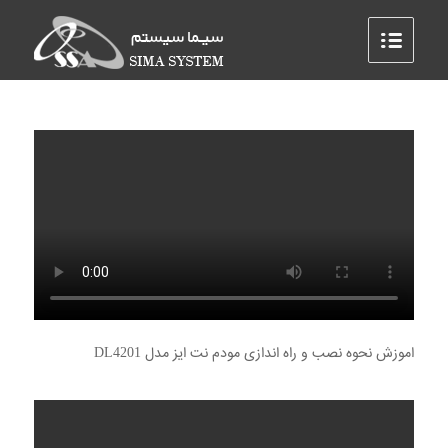
اموزش نحوه نصب و راه اندازی مودم نت ایز مدل DL4201