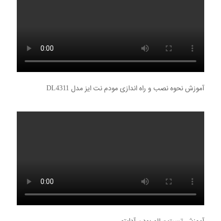
آموزش نحوه نصب و راه اندازی مودم نت ایز مدل DL4311