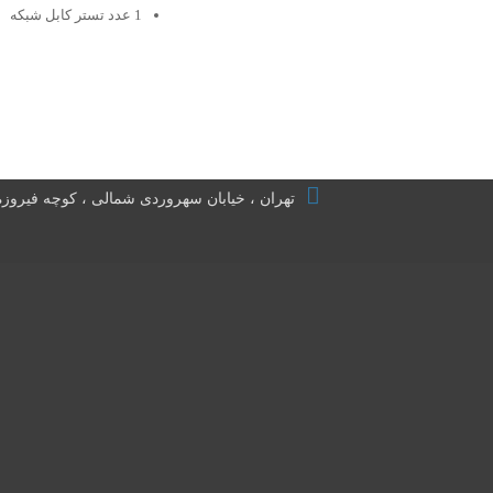
1 عدد تستر کابل شبکه
تهران ، خیابان سهروردی شمالی ، کوچه فیروزه ، پلاک ۲۲