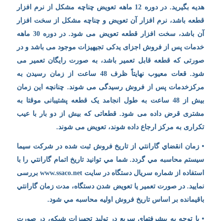
هدیه بگیرید. در دوره 12 ماهه تعویض چناچه مشکل از نرم افزار
قطعه باشد، نرم افزار آن تعویض و چناچه مشکل از سخت افزار
آن باشد، سخت افزار قطعه تعویض می شود. در دوره 30 ماهه
خدمات پس از فروش اجزای یدکی تجیهیزات موجود می باشد و در
صورتی که قطعه قابل تعمیر باشد، به صورت رایگان تعمیر می
شود. قعات معیوب نهایتاً ظرف 48 ساعت از زمان رسیدن به
مرکزخدمات پس از فروش رسیدگی می شوند. چنانچه این زمان
بیش از 48 ساعت به طول انجامد یک قطعه پشتیبانی موقتا به
مشتری قرض داده می شود. قطعاتی که بیش از دو بار با عیب
تکراری به مرکز ارجاع داده شوند، تعویض می شوند.
• زمان انقضاي گارانتي از تاريخ فروش ثبت شده در شركت سيما
سيستم محاسبه مي گردد. شما مي توانيد تاريخ اتمام گارانتي را با
استفاده از شماره سريال دستگاه در سايت www.ssaco.net بررسی
نماييد. در صورت تعمير يا تعويض شدن دستگاه، مدت زمان گارانتي
باقيمانده بر اساس تاريخ فروش اوليه محاسبه مي شود.
• با توجه به پیشرفتهای سریع در تولید تجهیزات شبکه، در صورت