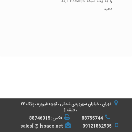
را به یک شبکه 100Mbps ارتقا
دهید.
امکانات
مشخصات
اپلیکیشن
تهران ، خیابان سهروردی شمالی ، کوچه فیروزه ، پلاک ۲۲
، طبقه 1
88755744
فکس: 88746015
sales[ @ ]ssaco.net
09121862935