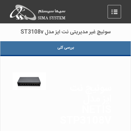
سوئیچ غیر مدیریتی نت ایز مدل ST3108v
بررسی کلی
سوئیچ نت
ایز مدل
NETIS
STP3108V