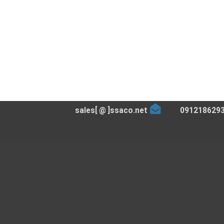
sales[ @ ]ssaco.net
091218629