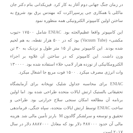
در زمان جنگ جهانی دوم آغاز به کار کرد. فیزیکدانی بنام دکتر جان
ماکلی با همکاری جی پرسپراکرت که مهندس برق بود شروع به
ساختن اولین کامپیوتر الکترونیکی همه منظوره نمود
این کامپیوتر واقعا عظیم‌الجثه بود. ENIAC شامل ۱۷۵۰۰ «تیوب
مکشی» (Vacuum Tube) بود که در ۵۰۰ هزار نقطه‌، به هم لحیم
شده بودند. این کامپیوتر بیش از ۱۵ متر طول و نزدیک به ۳۰ تن
وزن داشت. این کامپیوتر که در ساختن آن علاوه بر اجزاء
الکترومکانیکی از نوزده هزار لامپ خلاء استفاده شده بود. ۱۳۰۰۰۰
وات انرژی مصرف میکرد . ۱۵۰۰ فوت مربع جا اشغال میکرد.
ENIAC برای محاسبه جداول شلیک توپخانه برای آزمایشگاه
تحقیقاتی بالستیک ارتش ایالات متحده طراحی شده بود. اما اولین
برنامه آن مطالعه امکان سنجی سلاح حرارتی بود. طراحی و
ساخت ENIAC توسط ارتش ایالات متحده، سپاه جنگی، فرماندهی
تحقیق و توسعه و سرلشکر گالدون M بارنز تأمین مالی شد. هزینه
مالی آن حدود ۴۸۷۰۰۰ دلار بود که معادل ۸۸۸۷۰۰۰ دلار در سال
۲۰۱۷ است.