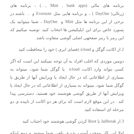
برنامه های مالی (Mint , bank apps ,…) ، برنامه های
ژرنالی( DayOne ) ، و برنامه هایی مثل Evernote و … باشند.در
برخی از این برنامه ها مثل Mint و DayOne ، شما میتوانید یک
پسورد خاص برای این اپلیکیشن ها انتخاب کنید. توصیه میکنیم که
این رمز با رمز صفحهی اصلی گوشی متفاوت باشد.
2.از اکانت گوگل و icloud (فضای ابری ) خود را محافظت کنید
دومین موردی که اغلب افراد به آن توجه نمیکنند این است که اگر
کسی بتواند وارد اکانت icloud یا گوگل شما شود، میتواند به
بسیاری از اطلاعاتی که در حال ایجاد یا ویرایش آنها از طریق یا
گوگل شما شود، میتواند به بسیاری از اطلاعاتی که در حال ایجاد یا
ویرایش آنها از طریق گوشی هوشمند خود هستید، دسترسی پیدا
کند . در این موقع لازم است که برای هر دو اکانت از تاییده ی دو
مرحله ای استفاده کنید.
3.از Jailbreak یا Root کردن گوشی هوشمند خود اجتناب کنید
اولا این کار موجب آسیب پذیری تلفن شما میشود و دوم اینکه