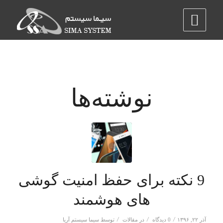
نوشته‌ها
9 نکته برای حفظ امنیت گوشی
های هوشمند
/
/
/
آذر ۲۲, ۱۳۹۶
0 دیدگاه
در
مقالات
توسط
سیما سیستم آریا