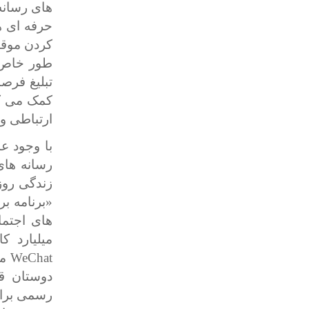
های رسانه
حرفه ای ه
کردن موقع
طور خاص 
تبلیغ فر
کمک می کن
ارتباطی و 
با وجود ع
رسانه های
زندگی روز
«برنامه ب
میلیارد 
WeChat
م
دوستان ق
رسمی برای