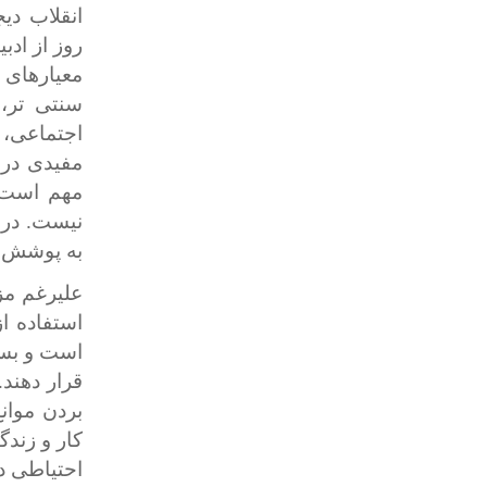
انقلاب دی
روز از ادب
معیارهای 
سنتی تر،
اجتماعی، 
مفیدی در 
مهم است ک
نیست. در
به پوشش رس
علیرغم مز
استفاده از
است و بسیا
قرار دهند.
بردن موان
کار و زند
احتیاطی د