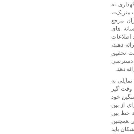
هداری به
ت متریک»،
ران مرجع
انه های
 اطلاعات
ئه دهند،
یت تحقیق
ی دسترسی
ئه دهد.
مایلی به
د وقت گیر
سنگین خود
ای از بین
د خط بین
ی همچنین
کان باید