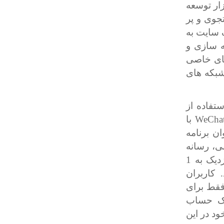
ار توسعه
جوی و پر
سایت به
 سازی و
های خاصی
شبکه های
تفاده از
WeCha
با
ن برنامه
ی، رسانه
های اجتماعی و پرداخت های تلفن همراه است و در سال جاری نزدیک به 1
کاربران
فقط برای
یک حساب
د در این