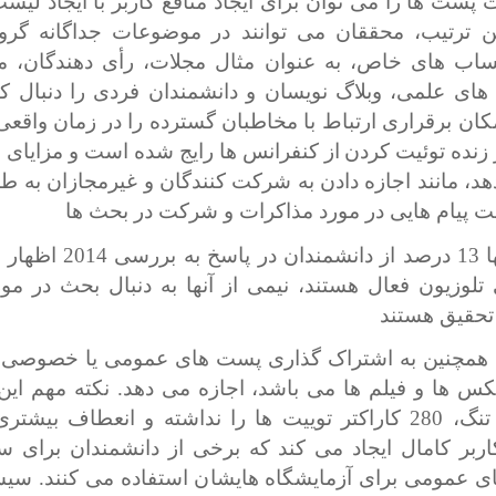
 پست ها را می توان برای ایجاد منافع کاربر با ایجاد لیست
ین ترتیب، محققان می توانند در موضوعات جداگانه گرو
ساب های خاص، به عنوان مثال مجلات، رأی دهندگان، 
های علمی، وبلاگ نویسان و دانشمندان فردی را دنبال کنند
کان برقراری ارتباط با مخاطبان گسترده را در زمان واقعی 
زنده توئیت کردن
از کنفرانس ها رایج شده است و مزایای ب
دهد، مانند اجازه دادن به شرکت کنندگان و غیرمجازان به ط
فت پیام هایی در مورد مذاکرات و شرکت در بحث ها
اگر چه تنها 13 درصد از دانشمندا
 تلوزیون فعال هستند، نیمی از آنها به دنبال بحث در مو
تحقیق هستند
همچنین به اشتراک گذاری پست های عمومی یا خصوصی 
عکس ها و فیلم ها می باشد، اجازه می دهد. نکته مهم ای
محدودیت تنگ، 280 کاراکتر توییت ها را نداشته و انعطاف بیشت
بر کامال ایجاد می کند که برخی از دانشمندان برای س
ای عمومی برای آزمایشگاه هایشان استفاده می کنند. سی