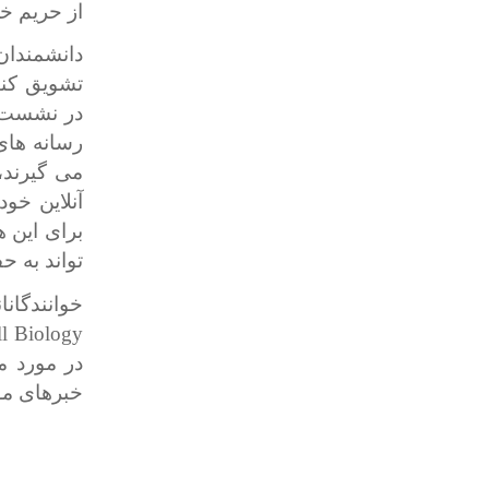
از حریم خ
دانشمندان 
تشویق کنن
در نشست 
رسانه های
می گیرند،
آنلاین خو
برای این
تواند به 
خوانندگانا
ll Biology
در مورد م
خبرهای مو