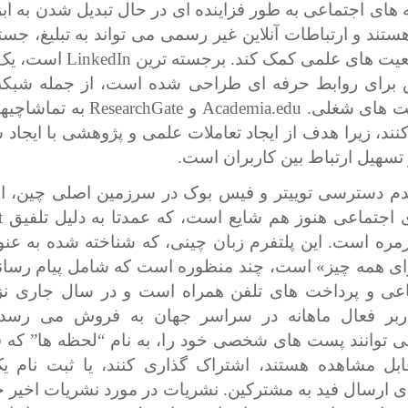
 های اجتماعی به طور فزاینده ای در حال تبدیل شدن به ابز
ستند و ارتباطات آنلاین غیر رسمی می تواند به تبلیغ، جست
یت های علمی کمک کند. برجسته ترین
LinkedIn
است، یک 
برای روابط حرفه ای طراحی شده است، از جمله شبکه
صت های شغلی.
Academia.edu
و
ResearchGate
به تماشاچی
ند، زیرا هدف از ایجاد تعاملات علمی و پژوهشی با ایجاد 
تسهیل ارتباط بین کاربران است.
دم دسترسی توییتر و فیس بوک در سرزمین اصلی چین، اس
 اجتماعی هنوز هم شایع است، که عمدتا به دلیل تلفیق
t
مره است. این پلتفرم زبان چینی، که شناخته شده به عنوا
رای همه چیز» است، چند منظوره است که شامل پیام رسان
کاربر فعال ماهانه در سراسر جهان به فروش می رسد. 
ی توانند پست های شخصی خود را، به نام “لحظه ها” که 
ابل مشاهده هستند، اشتراک گذاری کنند، یا ثبت نام 
 ارسال فید به مشترکین. نشریات در مورد نشریات اخیر خو