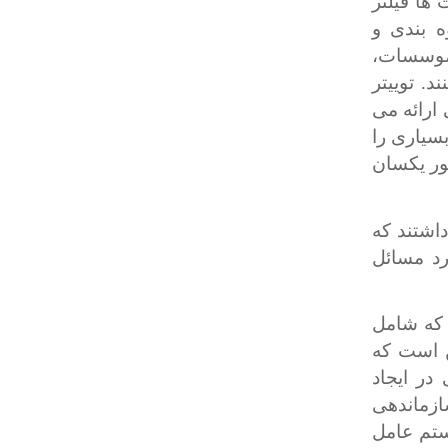
 ها فیلتر
ه بندی و
موسسات،
. توییتر
ارائه می
سیاری را
ور یکسان
ن در پاسخ به بررسی 2014 اظهار داشتند که
رد مسائل
که شامل
ن است که
ری در ایجاد
ازماندهی
ستم عامل