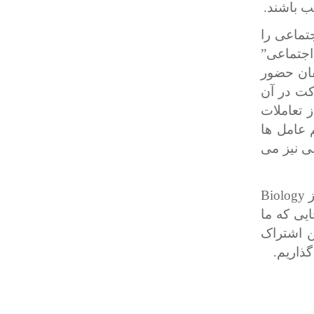
ب باشند.
جتماعی را
اجتماعی”
حققان حضور
کت در آن
 تعاملات
 عامل ها
 نیز می
ز
Biology
ایی که ما
ن اشتراک
ذاریم.