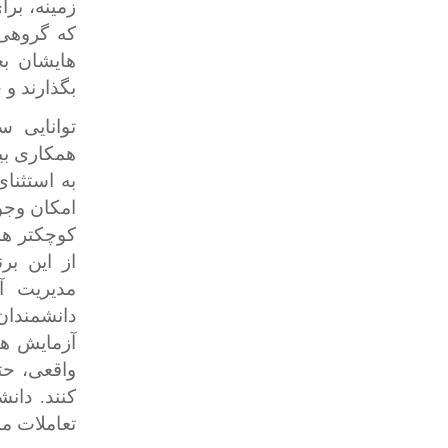
زمینه، بر
هایشان بح
بگذارند و 
توانایی س
همکاری بی
به استثنا
امکان وجو
کوچکتر هم
از این ب
مدیریت آ
دانشمندان
آزمایش ها
واقعی، حت
کنند. دان
تعاملات مش