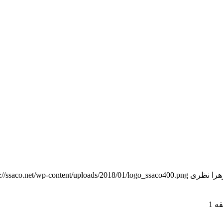
هرا نظری
p://ssaco.net/wp-content/uploads/2018/01/logo_ssaco400.png