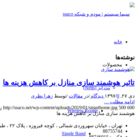
خانه
نوشته‌ها
محصولات
تاثیر هوشمند سازی منازل بر کاهش هزینه ها
نت ایز (Netis)
دی ۲۷, ۱۳۹۷
0 دیدگاه
/
/
در
مقالات
/
توسط
زهرا نظری
ادامه مطلب …
600
500
http://ssaco.net/wp-content/uploads/2019/01/smarthome.jpg
ز
Wireless Router
هوشمند سازی منازل بر کاهش هزینه ها
تهران ، خیابان سهروردی شمالی ، کوچه فیروزه ، پلاک ۲۲ ، طبقه 1
88755744
Single Band
فکس: 88746015