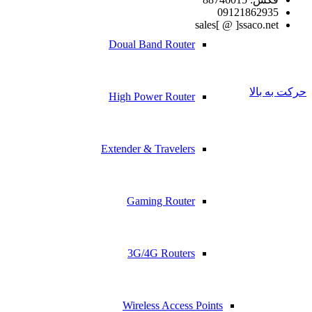
09121862935
sales[ @ ]ssaco.net
Doual Band Router
حرکت به بالا
High Power Router
Extender & Travelers
Gaming Router
3G/4G Routers
Wireless Access Points