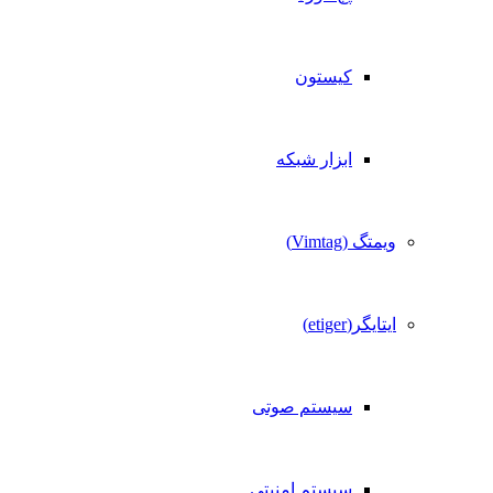
کیستون
ابزار شبکه
ویمتگ (Vimtag)
ایتایگر(etiger)
سیستم صوتی
سیستم امنیتی