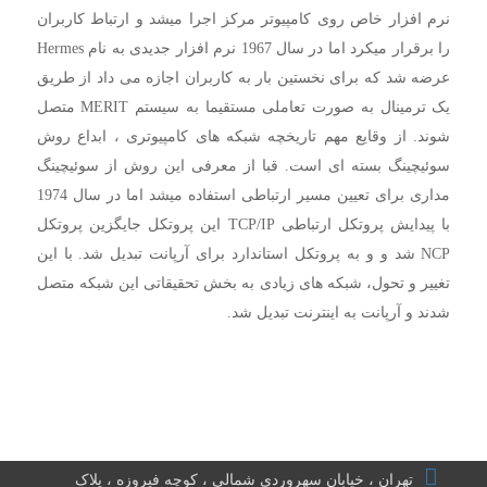
نرم افزار خاص روی کامپیوتر مرکز اجرا میشد و ارتباط کاربران
را برقرار میکرد اما در سال 1967 نرم افزار جدیدی به نام Hermes
عرضه شد که برای نخستین بار به کاربران اجازه می داد از طریق
یک ترمینال به صورت تعاملی مستقیما به سیستم MERIT متصل
شوند. از وقایع مهم تاریخچه شبکه های کامپیوتری ، ابداع روش
سوئیچینگ بسته ای است. قبا از معرفی این روش از سوئیچینگ
مداری برای تعیین مسیر ارتباطی استفاده میشد اما در سال 1974
با پیدایش پروتکل ارتباطی TCP/IP این پروتکل جایگزین پروتکل
NCP شد و و به پروتکل استاندارد برای آرپانت تبدیل شد. با این
تغییر و تحول، شبکه های زیادی به بخش تحقیقاتی این شبکه متصل
شدند و آرپانت به اینترنت تبدیل شد.
تهران ، خیابان سهروردی شمالی ، کوچه فیروزه ، پلاک