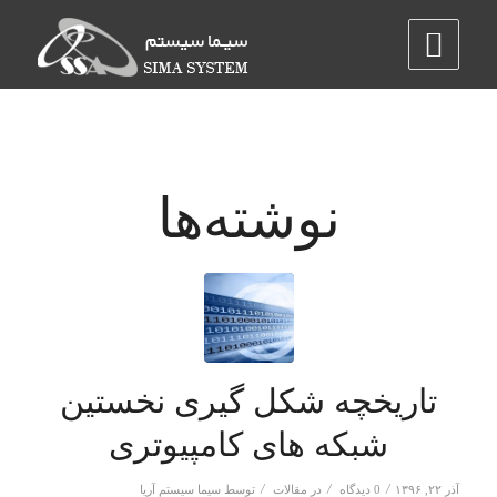
نوشته‌ها
تاریخچه شکل گیری نخستین
شبکه های کامپیوتری
/
/
/
آذر ۲۲, ۱۳۹۶
0 دیدگاه
در
مقالات
توسط
سیما سیستم آریا