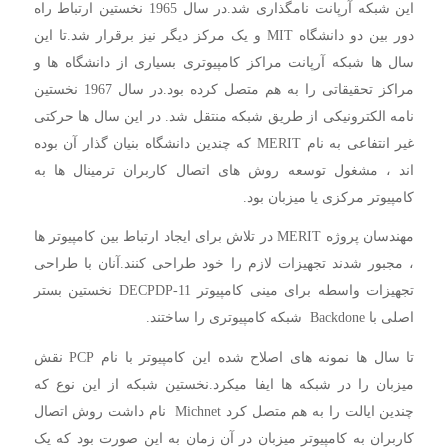
این شبکه آرپانت نامگذاری شد.در سال 1965 نخستین ارتباط راه
دور بین دو دانشگاه MIT و یک مرکز دیگر نیز برقرار شد.تا این
سال ها شبکه آرپانت مراکز کامپیوتری بسیاری از دانشگاه ها و
مراکز تحقیقاتی را به هم متصل کرده بود.در سال 1967 نخستین
نامه الکترونیکی از طریق شبکه منتقل شد. در این سال ها حرکتی
غیر انتفاعی به نام MERIT که چندین دانشگاه بنیان گذار آن بوده
اند ، مشغول توسعه روش های اتصال کاربران ترمینال ها به
کامپیوتر مرکزی یا میزبان بود.
مهندسان پروژه MERIT در تلاش برای ایجاد ارتباط بین کامپیوتر ها
، مجبور شدند تجهیزات لازم را خود طراحی کنند.آنان با طراحی
تجهیزات واسطه برای مینی کامپیوتر DECPDP-11 نخستین بستر
اصلی با Backdone شبکه کامپیوتری را ساختند.
تا سال ها نمونه های اصلاح شده این کامپیوتر با نام PCP نقش
میزبان را در شبکه ها ایفا میکرد.نخستین شبکه از این نوع که
چندین ایالت را به هم متصل کرد Michnet نام داشت روش اتصال
کاربران به کامپیوتر میزبان در آن زمان به این صورت بود که یک