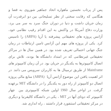
پس از پرتاب نخستین ماهواره اتحاد جماهیر شوروی به فضا و
هنگامی که رقابت سختی از نظر تسلیحاتی بین دو ابرقدرت آن
زمان جریان داشت و دنیا در دوران جنگ سرد به سر می برد،
وزارت دفاع آمریکا در واکنش به این اقدام رقیب نظامی خود،
آژانس پروژه های تحقیقاتی پیشرفته یا آرپا (ARPA) را تاسیس
کرد. یکی از پروژه های مهم این آژانس تامین ارتباطات در زمان
جنگ جهانی احتمالی تعریف شده بود. در همین سال ها در مراکز
تحقیقاتی غیرنظامی که در امتداد دانشگاه ها بودند، تلاش برای
اتصال کامپیوترها به یکدیگر در جریان بود. در آن زمان کامپیوتر های
Mainframe از طریق ترمینال ها به کاربران سرویس می دانند. در
اثر اهمیت یافتن این موضوع آژانس آرپا (ARPA) منابع مالی پروژه
اتصال دو کامپیوتر از راه دور به یکدیگر را در دانشگاه MIT برعهده
گرفت. در اواخر سال 1960 اولین شبکه کامپیوتری بین چهار
کامپیوتر که دوتای آنها در MIT ، یکی در دانشگاه کالیفرنیا و دیگری
در مرکز تحقیقاتی استنفورد قرار داشتند ، راه اندازی شد.