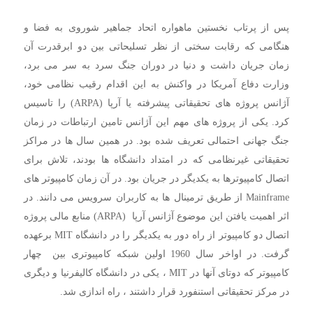
پس از پرتاب نخستین ماهواره اتحاد جماهیر شوروی به فضا و
هنگامی که رقابت سختی از نظر تسلیحاتی بین دو ابرقدرت آن
زمان جریان داشت و دنیا در دوران جنگ سرد به سر می برد،
وزارت دفاع آمریکا در واکنش به این اقدام رقیب نظامی خود،
آژانس پروژه های تحقیقاتی پیشرفته یا آرپا (ARPA) را تاسیس
کرد. یکی از پروژه های مهم این آژانس تامین ارتباطات در زمان
جنگ جهانی احتمالی تعریف شده بود. در همین سال ها در مراکز
تحقیقاتی غیرنظامی که در امتداد دانشگاه ها بودند، تلاش برای
اتصال کامپیوترها به یکدیگر در جریان بود. در آن زمان کامپیوتر های
Mainframe از طریق ترمینال ها به کاربران سرویس می دانند. در
اثر اهمیت یافتن این موضوع آژانس آرپا (ARPA) منابع مالی پروژه
اتصال دو کامپیوتر از راه دور به یکدیگر را در دانشگاه MIT برعهده
گرفت. در اواخر سال 1960 اولین شبکه کامپیوتری بین چهار
کامپیوتر که دوتای آنها در MIT ، یکی در دانشگاه کالیفرنیا و دیگری
در مرکز تحقیقاتی استنفورد قرار داشتند ، راه اندازی شد.