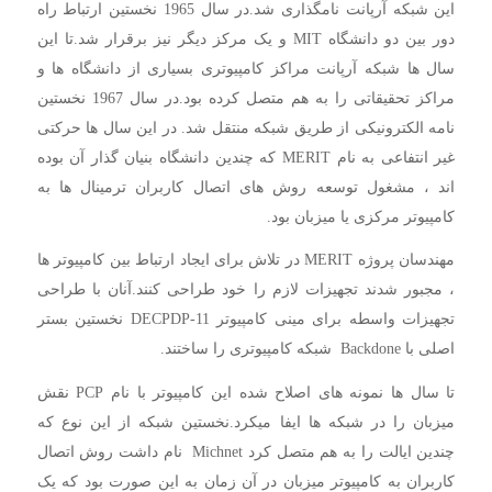
این شبکه آرپانت نامگذاری شد.در سال 1965 نخستین ارتباط راه
دور بین دو دانشگاه MIT و یک مرکز دیگر نیز برقرار شد.تا این
سال ها شبکه آرپانت مراکز کامپیوتری بسیاری از دانشگاه ها و
مراکز تحقیقاتی را به هم متصل کرده بود.در سال 1967 نخستین
نامه الکترونیکی از طریق شبکه منتقل شد. در این سال ها حرکتی
غیر انتفاعی به نام MERIT که چندین دانشگاه بنیان گذار آن بوده
اند ، مشغول توسعه روش های اتصال کاربران ترمینال ها به
کامپیوتر مرکزی یا میزبان بود.
مهندسان پروژه MERIT در تلاش برای ایجاد ارتباط بین کامپیوتر ها
، مجبور شدند تجهیزات لازم را خود طراحی کنند.آنان با طراحی
تجهیزات واسطه برای مینی کامپیوتر DECPDP-11 نخستین بستر
اصلی با Backdone شبکه کامپیوتری را ساختند.
تا سال ها نمونه های اصلاح شده این کامپیوتر با نام PCP نقش
میزبان را در شبکه ها ایفا میکرد.نخستین شبکه از این نوع که
چندین ایالت را به هم متصل کرد Michnet نام داشت روش اتصال
کاربران به کامپیوتر میزبان در آن زمان به این صورت بود که یک