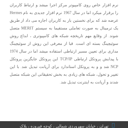
نرم افزار خاص روی کامپیوتر مرکز اجرا میشد و ارتباط کاربران
را برقرار میکرد اما در سال 1967 نرم افزار جدیدی به نام Hermes
عرضه شد که برای نخستین بار به کاربران اجازه می داد از طریق
یک ترمینال به صورت تعاملی مستقیما به سیستم MERIT متصل
شوند. از وقایع مهم تاریخچه شبکه های کامپیوتری ، ابداع روش
سوئیچینگ بسته ای است. قبا از معرفی این روش از سوئیچینگ
مداری برای تعیین مسیر ارتباطی استفاده میشد اما در سال 1974
با پیدایش پروتکل ارتباطی TCP/IP این پروتکل جایگزین پروتکل
NCP شد و و به پروتکل استاندارد برای آرپانت تبدیل شد. با این
تغییر و تحول، شبکه های زیادی به بخش تحقیقاتی این شبکه متصل
شدند و آرپانت به اینترنت تبدیل شد.
تهران ، خیابان سهروردی شمالی ، کوچه فیروزه ، پلاک