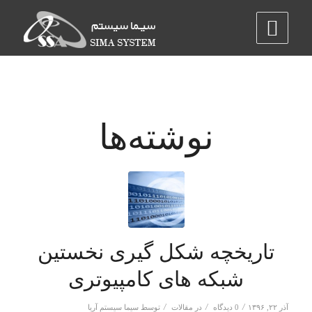
نوشته‌ها
تاریخچه شکل گیری نخستین
شبکه های کامپیوتری
/
/
/
آذر ۲۲, ۱۳۹۶
0 دیدگاه
در
مقالات
توسط
سیما سیستم آریا