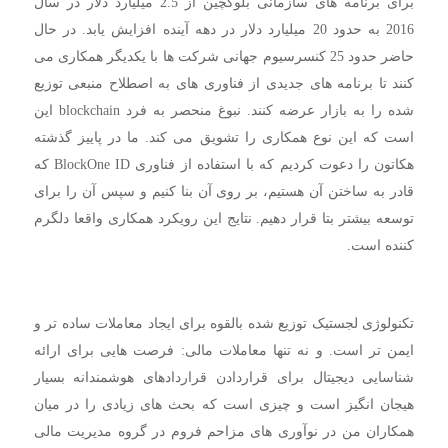
برای برنامه های سازمانی بلوکچین از 2.5 میلیارد دلار در سال
2016 به حدود 20 میلیارد دلار در دهه آینده افزایش یابد. در حال
حاضر حدود 25 کنسرسیوم جهانی شرکت ها با یکدیگر همکاری می
کنند تا برنامه های جدیدی از فناوری های به اصطلاح منبعی توزیع
شده را به بازار عرضه کنند. نبوغ منحصر به فرد blockchain این
است که این نوع همکاری را تشویق می کند. ما در پاییز گذشته
هکاتون را دعوت کردیم که با استفاده از فناوری BlockOne ID که
قادر به ساختن آن هستیم، بر روی آن بنا کنیم و سپس آن را برای
توسعه بیشتر بتا قرار دهیم. نتایج این رویکرد همکاری واقعا دلگرم
کننده است.
تکنولوژی لجستیک توزیع شده بالقوه برای ایجاد معاملات ساده تر و
ایمن تر است. و نه تنها معاملات مالی: فرصت هایی برای ارائه
شناسایی دیجیتال برای قراردادن قراردادهای هوشمندانه بسیار
هیجان انگیز است و چیزی است که بحث های زیادی را در میان
همکاران من در نوآوری های مزاحم فروم در گروه مدیریت مالی