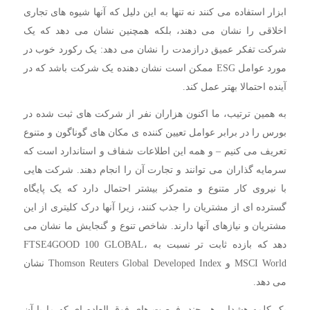
ابزار استفاده می کنند نه تنها به این دلیل که آنها شیوه های تجاری
اخلاقی را نشان می دهند، بلکه همچنین نشان می دهد که یک
شرکت تفکر عمیق درازمدت را نشان می دهد: یک رکورد خوب در
مورد عوامل ESG ممکن است نشان دهنده یک شرکت باشد که در
آینده احتمالا بهتر عمل کند.
به همین ترتیب، ما اکنون هزاران نفر از شرکت های ثبت شده در
بورس را در برابر عوامل تعیین کننده ی مکان های گوناگون و متنوع
تعریف می کنیم – و همه این اطلاعات شفاف و استاندارد است که
سرمایه گذاران می توانند و تجارت آن را انجام دهند. شرکت هایی
با نیروی کار متنوع و متمرکز بیشتر احتمال دارد که یک پایگاه
گسترده ای از مشتریان را جذب کنند، زیرا آنها درک کلیتری از این
مشتریان و نیازهای آنها دارند. شاخص تنوع و گنجایش ما نشان می
دهد که بازده ثابت تر نسبت به FTSE4GOOD 100 GLOBAL،
MSCI World و Thomson Reuters Global Developed Index نشان
می دهد.
یک کلمه هشدار، هر چند. فرصت های فوق العاده ای که ما با آن