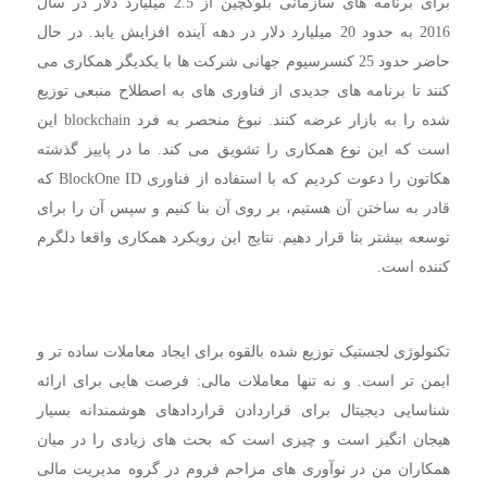
برای برنامه های سازمانی بلوکچین از 2.5 میلیارد دلار در سال
2016 به حدود 20 میلیارد دلار در دهه آینده افزایش یابد. در حال
حاضر حدود 25 کنسرسیوم جهانی شرکت ها با یکدیگر همکاری می
کنند تا برنامه های جدیدی از فناوری های به اصطلاح منبعی توزیع
شده را به بازار عرضه کنند. نبوغ منحصر به فرد blockchain این
است که این نوع همکاری را تشویق می کند. ما در پاییز گذشته
هکاتون را دعوت کردیم که با استفاده از فناوری BlockOne ID که
قادر به ساختن آن هستیم، بر روی آن بنا کنیم و سپس آن را برای
توسعه بیشتر بتا قرار دهیم. نتایج این رویکرد همکاری واقعا دلگرم
کننده است.
تکنولوژی لجستیک توزیع شده بالقوه برای ایجاد معاملات ساده تر و
ایمن تر است. و نه تنها معاملات مالی: فرصت هایی برای ارائه
شناسایی دیجیتال برای قراردادن قراردادهای هوشمندانه بسیار
هیجان انگیز است و چیزی است که بحث های زیادی را در میان
همکاران من در نوآوری های مزاحم فروم در گروه مدیریت مالی