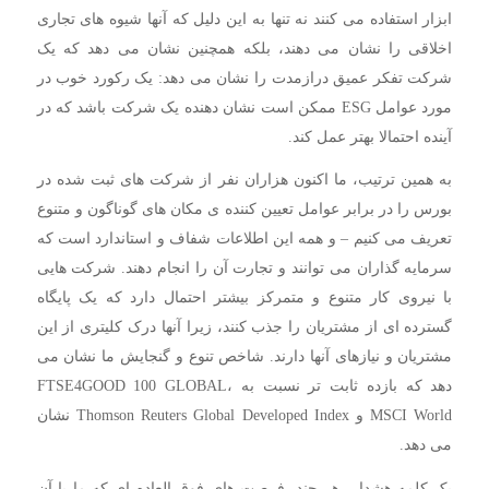
ابزار استفاده می کنند نه تنها به این دلیل که آنها شیوه های تجاری
اخلاقی را نشان می دهند، بلکه همچنین نشان می دهد که یک
شرکت تفکر عمیق درازمدت را نشان می دهد: یک رکورد خوب در
مورد عوامل ESG ممکن است نشان دهنده یک شرکت باشد که در
آینده احتمالا بهتر عمل کند.
به همین ترتیب، ما اکنون هزاران نفر از شرکت های ثبت شده در
بورس را در برابر عوامل تعیین کننده ی مکان های گوناگون و متنوع
تعریف می کنیم – و همه این اطلاعات شفاف و استاندارد است که
سرمایه گذاران می توانند و تجارت آن را انجام دهند. شرکت هایی
با نیروی کار متنوع و متمرکز بیشتر احتمال دارد که یک پایگاه
گسترده ای از مشتریان را جذب کنند، زیرا آنها درک کلیتری از این
مشتریان و نیازهای آنها دارند. شاخص تنوع و گنجایش ما نشان می
دهد که بازده ثابت تر نسبت به FTSE4GOOD 100 GLOBAL،
MSCI World و Thomson Reuters Global Developed Index نشان
می دهد.
یک کلمه هشدار، هر چند. فرصت های فوق العاده ای که ما با آن