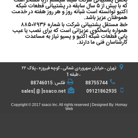
بخش پشتیبانی شرکت سیما سیستم آریا مفتخر است
که با بیش از ۵ سال سابقه در پشتیبانی قطعات شبکه
اکتیو توانسته است شبانه روز و هر روز هفته در خدمت
هموطنان عزیز باشد.
خط مستقل پشتیبانی شرکت با شماره ۸۸۵۰۷۹۳۶
همواره پاسخگوی عزیزانی است که برای نصب یا عیب
یابی قطعات شبکه اکتیو و پسیو نیاز به مساعدت
کارشناسان فنی ما دارند.
تهران ، خیابان سهروردی شمالی ، کوچه فیروزه ، پلاک ۲۲
، طبقه 1
88755744
فکس: 88746015
sales[ @ ]ssaco.net
09121862935
Copyright © 2017 ssaco Inc. All rights reserved | Designed By:
Homay
Web