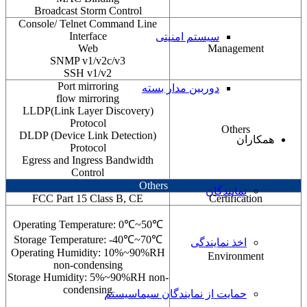
Broadcast Storm Control
Console/ Telnet Command Line
Interface
سیستم امنیتی
Web
Management
SNMP v1/v2c/v3
SSH v1/v2
Port mirroring
دوربین مدار بسته
flow mirroring
(LLDP(Link Layer Discovery
Protocol
Others
(DLDP (Device Link Detection
همکاران
Protocol
Egress and Ingress Bandwidth
Control
Others
نمایندگان
FCC Part 15 Class B, CE
Certification
℃Operating Temperature: 0℃~50
℃Storage Temperature: -40℃~70
اخذ نمایندگی
Operating Humidity: 10%~90%RH
Environment
non-condensing
Storage Humidity: 5%~90%RH non-
condensing
حمایت از نمایندگان سیماسیستم