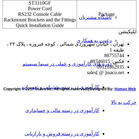
ST3310GF
Power Cord
RS232 Console Cable
Package
باشگاه مشتریان
Rackmount Brackets and the Fittings
Quick Installation Guide
اپلیکیشن
دعوت به همکاری
تهران ، خیابان سهروردی شمالی ، کوچه فیروزه ، پلاک ۲۲ ،
طبقه 1
88755744
فکس: 88746015
دوره های کارآموزی و عملی در سیما سیستم
09121862935
sales[ @ ]ssaco.net
کارآموزی در رسته پشتیبانی و تعمیرات
Copyright © 2017 ssaco Inc. All rights reserved | Designed By:
Homay Web
حرکت به بالا
کارآموزی در رسته مالی و حسابداری
کارآموزی در رسته فروش و بازاریابی