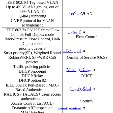
IEEE 802.1Q Tag-based VLAN
Up to 4K VLANs groups, out of
4094 VLAN IDs
پچ کورد
VLAN
Q-in-Q tunneling
GVRP protocol for VLAN
Management
IEEE 802.3x PAUSE frame Flow
کیستون
Control, Full-Duplex mode
Flow Control
Back-Pressure Flow Control, Half-
Duplex mode
8 priority queues
ابزار شبکه
Strict priority(SP), Weighted Round
Robin(WRR), SP+WRR CoS
(Quality of Service (QoS
policies
Traffic-policing policies
ویمتگ (Vimtag)
DHCP Snooping
DHCP Relay
DHCP
DHCP option 82
IEEE 802.1x Port-Based / MAC-
ایتایگر(etiger)
Based Authentication
RADIUS / TACACS+ users access
authentication
Security
(Access Control List(ACL
سیستم صوتی
Dynamic ARP inspection
MAC Binding