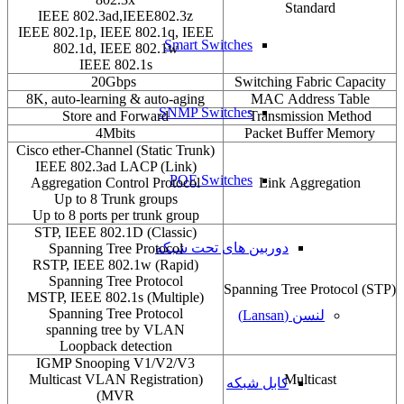
Standard
IEEE 802.3ad,IEEE802.3z
IEEE 802.1p, IEEE 802.1q, IEEE
Smart Switches
802.1d, IEEE 802.1w
IEEE 802.1s
20Gbps
Switching Fabric Capacity
8K, auto-learning & auto-aging
MAC Address Table
SNMP Switches
Store and Forward
Transmission Method
4Mbits
Packet Buffer Memory
(Cisco ether-Channel (Static Trunk
(IEEE 802.3ad LACP (Link
POE Switches
Aggregation Control Protocol
Link Aggregation
Up to 8 Trunk groups
Up to 8 ports per trunk group
(STP, IEEE 802.1D (Classic
دوربین های تحت شبکه
Spanning Tree Protocol
(RSTP, IEEE 802.1w (Rapid
Spanning Tree Protocol
(Spanning Tree Protocol (STP
(MSTP, IEEE 802.1s (Multiple
Spanning Tree Protocol
لنسن (Lansan)
spanning tree by VLAN
Loopback detection
IGMP Snooping V1/V2/V3
(Multicast VLAN Registration
Multicast
کابل شبکه
(MVR