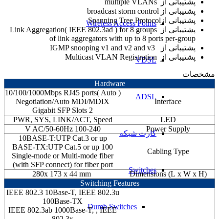
پشتیبانی از multiple VLANs
پشتیبانی از broadcast storm control
پشتیبانی ازSpanning Tree Protocol
Wireless Access Points
پشتیبانی از Link Aggregation( IEEE 802.3ad ) for 8 groups
of link aggregators with up to 8 ports per-group
پشتیبانی از IGMP snooping v1 and v2 and v3
پشتیبانی از Multicast VLAN Registration
VDSL
مشخصات
Hardware
( 10/100/1000Mbps RJ45 ports( Auto
ADSL
Negotiation/Auto MDI/MDIX
Interface
2 Gigabit SFP Slots
PWR, SYS, LINK/ACT, Speed
LED
100-240 V AC/50-60Hz
Power Supply
کارت شبکه
10BASE-T:UTP Cat.3 or up
100 BASE-TX:UTP Cat.5 or up
Cabling Type
Single-mode or Multi-mode fiber
(with SFP connect) for fiber port
Switches
280x 173 x 44 mm
(Dimensions (L x W x H
Switching Features
IEEE 802.3 10Base-T, IEEE 802.3u
100Base-TX
Dumb Switches
IEEE 802.3ab 1000Base-T, , IEEE
802.3x