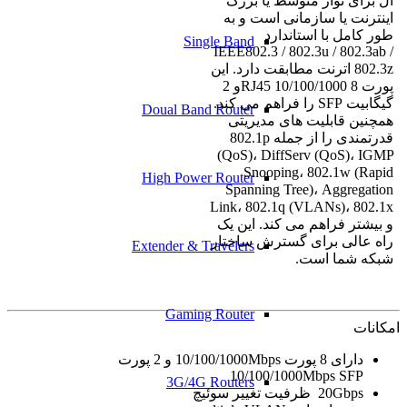
آل برای نوار متوسط یا بزرگ
اینترنت یا سازمانی است و به
طور کامل با استاندارد
Single Band
IEEE802.3 / 802.3u / 802.3ab /
802.3z اترنت مطابقت دارد. این
پورت 8 RJ45 10/100/1000و 2
گیگابیت SFP را فراهم می کند.
Doual Band Router
همچنین قابلیت های مدیریتی
قدرتمندی را از جمله 802.1p
(QoS)، DiffServ (QoS)، IGMP
Snooping، 802.1w (Rapid
High Power Router
Spanning Tree)، Aggregation
Link، 802.1q (VLANs)، 802.1x
و بیشتر فراهم می کند. این یک
راه عالی برای گسترش ساختار
Extender & Travelers
شبکه شما است.
Gaming Router
امکانات
دارای 8 پورت 10/100/1000Mbps و 2 پورت
10/100/1000Mbps SFP
3G/4G Routers
20Gbps ظرفیت تغییر سوئیچ