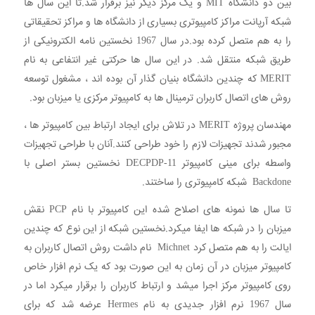
بین دو دانشگاه MIT و یک مرکز دیگر نیز برقرار شد.تا این سال ها
شبکه آرپانت مراکز کامپیوتری بسیاری از دانشگاه ها و مراکز تحقیقاتی
را به هم متصل کرده بود.در سال 1967 نخستین نامه الکترونیکی از
طریق شبکه منتقل شد. در این سال ها حرکتی غیر انتفاعی به نام
MERIT که چندین دانشگاه بنیان گذار آن بوده اند ، مشغول توسعه
روش های اتصال کاربران ترمینال ها به کامپیوتر مرکزی یا میزبان بود.
مهندسان پروژه MERIT در تلاش برای ایجاد ارتباط بین کامپیوتر ها ،
مجبور شدند تجهیزات لازم را خود طراحی کنند.آنان با طراحی تجهیزات
واسطه برای مینی کامپیوتر DECPDP-11 نخستین بستر اصلی با
Backdone شبکه کامپیوتری را ساختند.
تا سال ها نمونه های اصلاح شده این کامپیوتر با نام PCP نقش
میزبان را در شبکه ها ایفا میکرد.نخستین شبکه از این نوع که چندین
ایالت را به هم متصل کرد Michnet نام داشت روش اتصال کاربران به
کامپیوتر میزبان در آن زمان به این صورت بود که یک نرم افزار خاص
روی کامپیوتر مرکز اجرا میشد و ارتباط کاربران را برقرار میکرد اما در
سال 1967 نرم افزار جدیدی به نام Hermes عرضه شد که برای