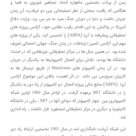
پس از پرتاب نخستین ماهواره اتحاد جماهیر شوروی به فضا و
هنگامی که رقابت سختی از نظر تسلیحاتی بین دو ابرقدرت آن زمان
جریان داشت و دنیا در دوران جنگ سرد به سر می برد، وزارت دفاع
آمریکا در واکنش به این اقدام رقیب نظامی خود، آژانس پروژه های
تحقیقاتی پیشرفته یا آرپا (ARPA) را تاسیس کرد. یکی از پروژه های
مهم این آژانس تامین ارتباطات در زمان جنگ جهانی احتمالی تعریف
شده بود. در همین سال ها در مراکز تحقیقاتی غیرنظامی که در امتداد
دانشگاه ها بودند، تلاش برای اتصال کامپیوترها به یکدیگر در جریان
بود. در آن زمان کامپیوتر های Mainframe از طریق ترمینال ها به
کاربران سرویس می دانند. در اثر اهمیت یافتن این موضوع آژانس
آرپا (ARPA) منابع مالی پروژه اتصال دو کامپیوتر از راه دور به یکدیگر
را در دانشگاه MIT برعهده گرفت. در اواخر سال 1960 اولین شبکه
کامپیوتری بین چهار کامپیوتر که دوتای آنها در MIT ، یکی در دانشگاه
کالیفرنیا و دیگری در مرکز تحقیقاتی استنفورد قرار داشتند ، راه اندازی
شد.
این شبکه آرپانت نامگذاری شد.در سال 1965 نخستین ارتباط راه دور