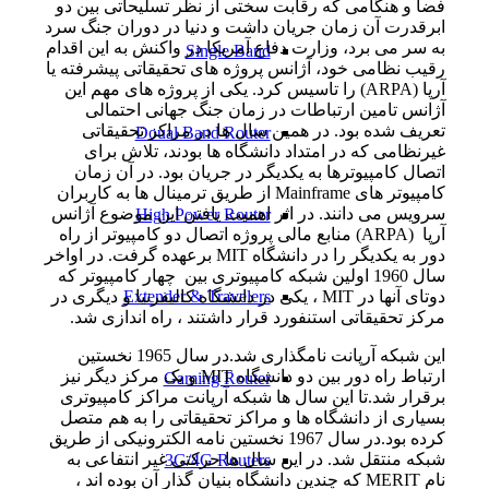
فضا و هنگامی که رقابت سختی از نظر تسلیحاتی بین دو
ابرقدرت آن زمان جریان داشت و دنیا در دوران جنگ سرد
به سر می برد، وزارت دفاع آمریکا در واکنش به این اقدام
Single Band
رقیب نظامی خود، آژانس پروژه های تحقیقاتی پیشرفته یا
آرپا (ARPA) را تاسیس کرد. یکی از پروژه های مهم این
آژانس تامین ارتباطات در زمان جنگ جهانی احتمالی
تعریف شده بود. در همین سال ها در مراکز تحقیقاتی
Doual Band Router
غیرنظامی که در امتداد دانشگاه ها بودند، تلاش برای
اتصال کامپیوترها به یکدیگر در جریان بود. در آن زمان
کامپیوتر های Mainframe از طریق ترمینال ها به کاربران
سرویس می دانند. در اثر اهمیت یافتن این موضوع آژانس
High Power Router
آرپا (ARPA) منابع مالی پروژه اتصال دو کامپیوتر از راه
دور به یکدیگر را در دانشگاه MIT برعهده گرفت. در اواخر
سال 1960 اولین شبکه کامپیوتری بین چهار کامپیوتر که
Extender & Travelers
دوتای آنها در MIT ، یکی در دانشگاه کالیفرنیا و دیگری در
مرکز تحقیقاتی استنفورد قرار داشتند ، راه اندازی شد.
این شبکه آرپانت نامگذاری شد.در سال 1965 نخستین
ارتباط راه دور بین دو دانشگاه MIT و یک مرکز دیگر نیز
Gaming Router
برقرار شد.تا این سال ها شبکه آرپانت مراکز کامپیوتری
بسیاری از دانشگاه ها و مراکز تحقیقاتی را به هم متصل
کرده بود.در سال 1967 نخستین نامه الکترونیکی از طریق
شبکه منتقل شد. در این سال ها حرکتی غیر انتفاعی به
3G/4G Routers
نام MERIT که چندین دانشگاه بنیان گذار آن بوده اند ،