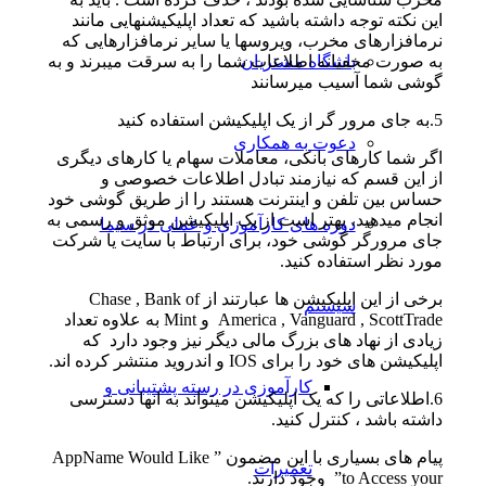
این نکته توجه داشته باشید که تعداد اپلیکیشنهایی مانند
نرمافزارهای مخرب، ویروسها یا سایر نرمافزارهایی که
باشگاه مشتریان
به صورت مخفیانه اطلاعات شما را به سرقت میبرند و به
گوشی شما آسیب میرسانند
5.به جای مرور گر از یک اپلیکیشن استفاده کنید
دعوت به همکاری
اگر شما کارهای بانکی، معاملات سهام یا کارهای دیگری
از این قسم که نیازمند تبادل اطلاعات خصوصی و
حساس بین تلفن و اینترنت هستند را از طریق گوشی خود
انجام میدهید، بهتر است از یک اپلیکیشن موثق و رسمی به
دوره های کارآموزی و عملی در سیما
جای مرورگر گوشی خود، برای ارتباط با سایت یا شرکت
مورد نظر استفاده کنید.
برخی از این اپلیکیشن ها عبارتند از Chase , Bank of
سیستم
America , Vanguard , ScottTrade و Mint به علاوه تعداد
زیادی از نهاد های بزرگ مالی دیگر نیز وجود دارد که
اپلیکیشن های خود را برای IOS و اندروید منتشر کرده اند.
کارآموزی در رسته پشتیبانی و
6.اطلاعاتی را که یک اپلیکیشن میتواند به انها دسترسی
داشته باشد ، کنترل کنید.
پیام های بسیاری با این مضمون ” AppName Would Like
تعمیرات
to Access your” وجود دارند.