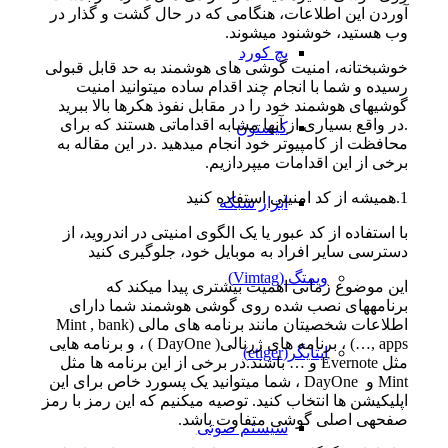
آوردن این اطلاعات، هنگامی که در حال گشت و گذار در
وب هستید، خوشنود میشوند.
پچ کورد
خوشبختانه، امنیت گوشی های هوشمند به حد قابل قبولی
رسیده و شما با انجام چند اقدام ساده میتوانید امنیت
گوشیهای هوشمند خود را در مقابل نفوذ هکرها بالا ببرید
.در واقع بسیاری از آنها مشابه اقداماتی هستند که برای
کیستون
محافظت از کامپیوتر خود انجام میدهید .در این مقاله به
برخی از این اقدامات میپردازیم.
1.همیشه از کد امنیتی استفاده کنید
ابزار شبکه
با استفاده از کد عبور یا یک الگوی امنیتی در اندروید، از
دسترسی سایر افراد به موبایل خود، جلوگیری کنید
ویمتگ (Vimtag)
این موضوع زمانی اهمیت بیشتری پیدا میکند که
برنامههای نصب شده روی گوشی هوشمند شما دارای
اطلاعات شخصیتان مانند برنامه های مالی (Mint , bank
apps ,…) ، برنامه های ژرنالی( DayOne ) ، و برنامه هایی
ایتایگر(etiger)
مثل Evernote و … باشند.در برخی از این برنامه ها مثل
Mint و DayOne ، شما میتوانید یک پسورد خاص برای این
اپلیکیشن ها انتخاب کنید. توصیه میکنیم که این رمز با رمز
صفحهی اصلی گوشی متفاوت باشد.
سیستم صوتی