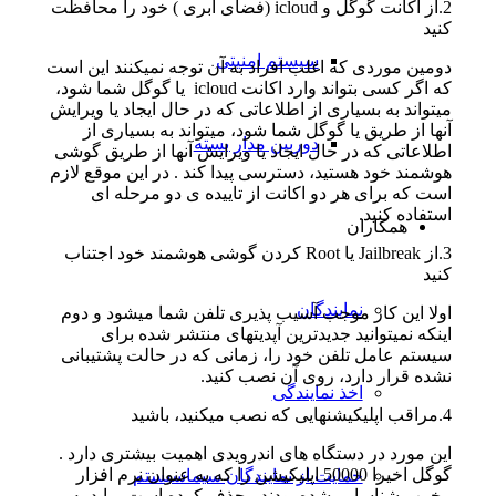
2.از اکانت گوگل و icloud (فضای ابری ) خود را محافظت
کنید
سیستم امنیتی
دومین موردی که اغلب افراد به آن توجه نمیکنند این است
که اگر کسی بتواند وارد اکانت icloud یا گوگل شما شود،
میتواند به بسیاری از اطلاعاتی که در حال ایجاد یا ویرایش
آنها از طریق یا گوگل شما شود، میتواند به بسیاری از
دوربین مدار بسته
اطلاعاتی که در حال ایجاد یا ویرایش آنها از طریق گوشی
هوشمند خود هستید، دسترسی پیدا کند . در این موقع لازم
است که برای هر دو اکانت از تاییده ی دو مرحله ای
استفاده کنید.
همکاران
3.از Jailbreak یا Root کردن گوشی هوشمند خود اجتناب
کنید
نمایندگان
اولا این کار موجب آسیب پذیری تلفن شما میشود و دوم
اینکه نمیتوانید جدیدترین آپدیتهای منتشر شده برای
سیستم عامل تلفن خود را، زمانی که در حالت پشتیبانی
نشده قرار دارد، روی آن نصب کنید.
اخذ نمایندگی
4.مراقب اپلیکیشنهایی که نصب میکنید، باشید
این مورد در دستگاه های اندرویدی اهمیت بیشتری دارد .
گوگل اخیرا 50000 اپلیکیشن را که به عنوان نرم افزار
حمایت از نمایندگان سیماسیستم
مخرب شناسایی شده بودند ، حذف کرده است . باید به