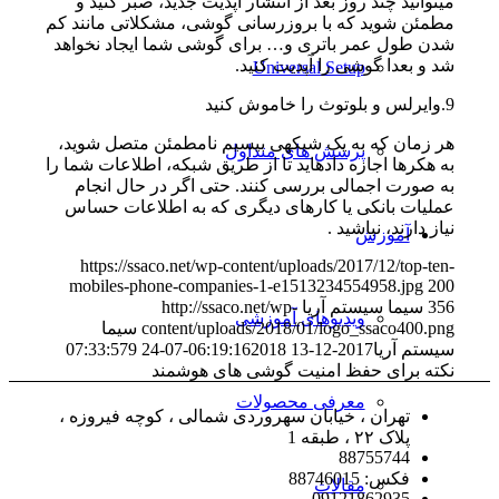
میتوانید چند روز بعد از انتشار آپدیت جدید، صبر کنید و
مطمئن شوید که با بروزرسانی گوشی، مشکلاتی مانند کم
شدن طول عمر باتری و… برای گوشی شما ایجاد نخواهد
شد و بعدا گوشی را آپدیت کنید.
Universal Setup
9.وایرلس و بلوتوث را خاموش کنید
هر زمان که به یک شبکهی بیسیم نامطمئن متصل شوید،
پرسش های متداول
به هکرها اجازه دادهاید تا از طریق شبکه، اطلاعات شما را
به صورت اجمالی بررسی کنند. حتی اگر در حال انجام
عملیات بانکی یا کارهای دیگری که به اطلاعات حساس
نیاز دارند، نباشید .
آموزش
https://ssaco.net/wp-content/uploads/2017/12/top-ten-
mobiles-phone-companies-1-e1513234554958.jpg
200
356
سیما سیستم آریا
http://ssaco.net/wp-
ویدیوهای آموزشی
content/uploads/2018/01/logo_ssaco400.png
سیما
سیستم آریا
2017-12-13 06:19:16
2018-07-24 07:33:57
9
نکته برای حفظ امنیت گوشی های هوشمند
معرفی محصولات
تهران ، خیابان سهروردی شمالی ، کوچه فیروزه ،
پلاک ۲۲ ، طبقه 1
88755744
فکس: 88746015
مقالات
09121862935