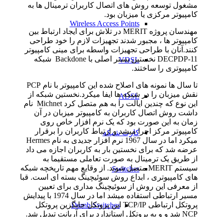
مشغول توسعه روش های اتصال کاربران ترمینال ها به
کامپیوتر مرکزی یا میزبان بود.
Wireless Access Points
مهندسان پروژه MERIT در تلاش برای ایجاد ارتباط بین
کامپیوتر ها ، مجبور شدند تجهیزات لازم را خود طراحی
کنند.آنان با طراحی تجهیزات واسطه برای مینی کامپیوتر
DECPDP-11 نخستین بستر اصلی با Backdone شبکه
VDSL
کامپیوتری را ساختند.
تا سال ها نمونه های اصلاح شده این کامپیوتر با نام PCP
نقش میزبان را در شبکه ها ایفا میکرد.نخستین شبکه از
ADSL
این نوع که چندین ایالت را به هم متصل کرد Michnet نام
داشت روش اتصال کاربران به کامپیوتر میزبان در آن
زمان به این صورت بود که یک نرم افزار خاص روی
کامپیوتر مرکز اجرا میشد و ارتباط کاربران را برقرار
کارت شبکه
میکرد اما در سال 1967 نرم افزار جدیدی به نام Hermes
عرضه شد که برای نخستین بار به کاربران اجازه می داد
از طریق یک ترمینال به صورت تعاملی مستقیما به
سیستم MERIT متصل شوند. از وقایع مهم تاریخچه شبکه
Switches
های کامپیوتری ، ابداع روش سوئیچینگ بسته ای است. قبا
از معرفی این روش از سوئیچینگ مداری برای تعیین
مسیر ارتباطی استفاده میشد اما در سال 1974 با پیدایش
پروتکل ارتباطی TCP/IP این پروتکل جایگزین پروتکل
Dumb Switches
NCP شد و و به پروتکل استاندارد برای آرپانت تبدیل شد.