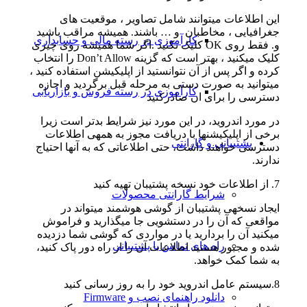
این اطلاعات میتوانند شامل تصاویر ، موقعیت های
جغرافیایی ، مخاطبان و … باشند. همیشه مراقب باشید
کارآموزی در رسته مالی و حسابداری
و. فقط روی OK کلیک نکنید .اگر شما همیشه روی چیزی
کلیک میکنید ، بهتر است که گزینه Don’t Allow را انتخاب
کرده و اگر پس از آن نتوانستید از اپلیکیشن استفاده کنید ،
میتوانید به صورت دستی به مرحله قبل برگردید و اجازه
کارآموزی در رسته فروش و بازاریابی
دسترسی را برای ان صادرکنید
در مورد اندروید، در این مورد نیز شرایط بدتر است زیرا
برخی از اپلیکیشنها با دریافت مجوز به همهی اطلاعات
پشتیبانی و گارانتی
دسترسی خواهند داشت، حتی اطلاعاتی که به آنها احتیاج
ندارند.
7. از اطلاعات خود نسخه پشتیبان تهیه کنید
شرایط گارانتی محصولات
ایجاد نسخهی پشتیبان از گوشی هوشمند میتواند در
مواقعی که آن را در دستشویی جا میگذارید و فراموش
میکنید آن را بردارید یا در مواردی که گوشی شما دزدیده
راه های تماس با پشتیبانی
شده و مجبور هستید اطلاعات آن را از راه دور پاک کنید،
به شما کمک خواهد.
8.سیستم عامل اندروید خود را به روز رسانی کنید
دانلود راهنمای نصب و Firmware