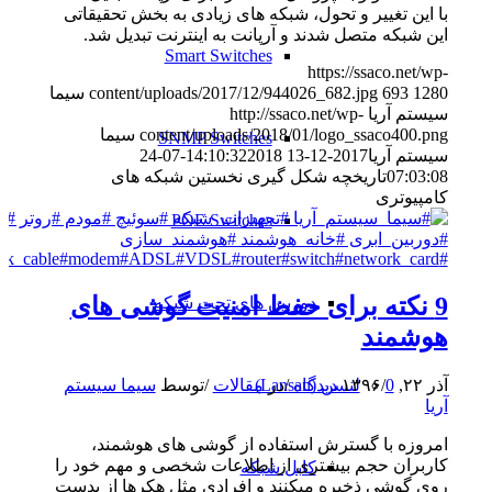
با این تغییر و تحول، شبکه های زیادی به بخش تحقیقاتی
این شبکه متصل شدند و آرپانت به اینترنت تبدیل شد.
Smart Switches
https://ssaco.net/wp-
1280
693
content/uploads/2017/12/944026_682.jpg
سیما
سیستم آریا
http://ssaco.net/wp-
content/uploads/2018/01/logo_ssaco400.png
سیما
SNMP Switches
سیستم آریا
2017-12-13 14:10:32
2018-07-24
07:03:08
تاریخچه شکل گیری نخستین شبکه های
کامپیوتری
POE Switches
9 نکته برای حفظ امنیت گوشی های
دوربین های تحت شبکه
هوشمند
لنسن (Lansan)
آذر ۲۲, ۱۳۹۶
0 دیدگاه
/
/
در
مقالات
/
توسط
سیما سیستم
آریا
امروزه با گسترش استفاده از گوشی های هوشمند،
کاربران حجم بیشتری از اطلاعات شخصی و مهم خود را
کابل شبکه
روی گوشی ذخیره میکنند و افرادی مثل هکرها از بدست