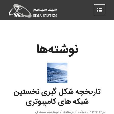
نوشته‌ها
تاریخچه شکل گیری نخستین
شبکه های کامپیوتری
/
/
/
آذر ۲۲, ۱۳۹۶
0 دیدگاه
در
مقالات
توسط
سیما سیستم آریا