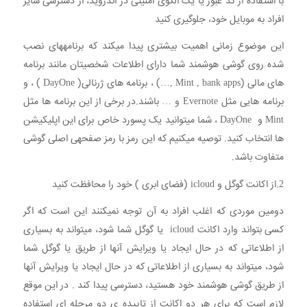
با استفاده از کد عبور یا یک الگوی امنیتی در اندروید، از دسترسی سایر
افراد به موبایل خود، جلوگیری کنید
این موضوع زمانی اهمیت بیشتری پیدا میکند که برنامههای نصب
شده روی گوشی هوشمند شما دارای اطلاعات شخصیتان مانند برنامه
های مالی (Mint , bank apps ,…) ، برنامه های ژرنالی( DayOne ) ، و
برنامه هایی مثل Evernote و … باشند.در برخی از این برنامه ها مثل
Mint و DayOne ، شما میتوانید یک پسورد خاص برای این اپلیکیشن
ها انتخاب کنید. توصیه میکنیم که این رمز با رمز صفحهی اصلی گوشی
متفاوت باشد.
2.از اکانت گوگل و icloud (فضای ابری ) خود را محافظت کنید
دومین موردی که اغلب افراد به آن توجه نمیکنند این است که اگر
کسی بتواند وارد اکانت icloud یا گوگل شما شود، میتواند به بسیاری
از اطلاعاتی که در حال ایجاد یا ویرایش آنها از طریق یا گوگل شما
شود، میتواند به بسیاری از اطلاعاتی که در حال ایجاد یا ویرایش آنها
از طریق گوشی هوشمند خود هستید، دسترسی پیدا کند . در این موقع
لازم است که برای هر دو اکانت از تاییده ی دو مرحله ای استفاده