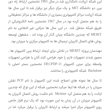
این شبکه آرپانت نامگذاری شد.در سال 1965 نخستین ارتباط راه دور
بین دو دانشگاه MIT و یک مرکز دیگر نیز برقرار شد.تا این سال ها
شبکه آرپانت مراکز کامپیوتری بسیاری از دانشگاه ها و مراکز تحقیقاتی
را به هم متصل کرده بود.در سال 1967 نخستین نامه الکترونیکی از
طریق شبکه منتقل شد. در این سال ها حرکتی غیر انتفاعی به نام
MERIT که چندین دانشگاه بنیان گذار آن بوده اند ، مشغول توسعه
روش های اتصال کاربران ترمینال ها به کامپیوتر مرکزی یا میزبان بود.
مهندسان پروژه MERIT در تلاش برای ایجاد ارتباط بین کامپیوتر ها ،
مجبور شدند تجهیزات لازم را خود طراحی کنند.آنان با طراحی تجهیزات
واسطه برای مینی کامپیوتر DECPDP-11 نخستین بستر اصلی با
Backdone شبکه کامپیوتری را ساختند.
تا سال ها نمونه های اصلاح شده این کامپیوتر با نام PCP نقش
میزبان را در شبکه ها ایفا میکرد.نخستین شبکه از این نوع که چندین
ایالت را به هم متصل کرد Michnet نام داشت روش اتصال کاربران به
کامپیوتر میزبان در آن زمان به این صورت بود که یک نرم افزار خاص
روی کامپیوتر مرکز اجرا میشد و ارتباط کاربران را برقرار میکرد اما در