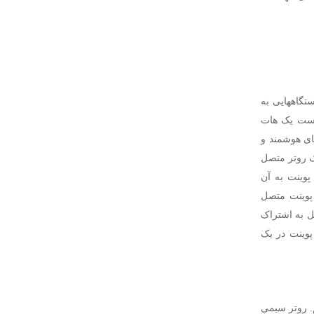
از اکسس پوینت برای اتصال دستگاه‎های بی‎سیم به یک شبکه سیمی‎ استفاده می‎شود. چنین دستگاه‎هایی به
ام گرفته است یک هات
جاد می‎کند که یک SSID را منتشر می‎کند. سایر دستگاه‎های وای‌فای مثل لپ‎تاپ‎ها، تلفن‎های هوشمند و
نت معمولا به یک روتر متصل
روتری که اکسس پوینت به آن
 دستگاه‎هایی که به اکسس پوینت متصل
ثل به اشتراک
 مدرن روتر و اکسس پوینت در یک