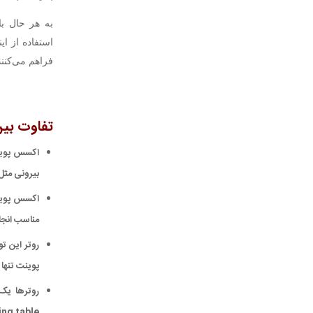
فراهم می‌کنند
تفاوت بین
بیرونی مثل ا
مناسب انجام می
پوینت تنها داده‎های دریافت شده از گیرنده وای‌فای را به
routing table است. چنین الگوريتم‎های پیچیده‎ای را نمی‎تو