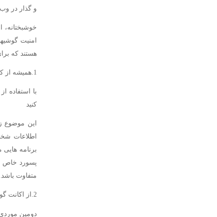
و گذار در وب
خوشبختانه، ا
امنیت گوشیهای
هستند که برای
1.همیشه از کد امنیتی استفاده کنید
با استفاده از
کنید
این موضوع ز
پسورد خاص بر
متفاوت باشد.
2.از اکانت گوگل و icloud (فضای ابری ) خود را محافظت کنید