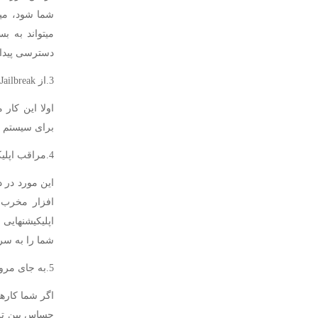
شما شود، میت
میتواند به ب
دسترسی پیدا ک
3.از Jailbreak یا Root کردن گوشی هوشمند خود اجتناب کنید
اولا این کار
برای سیستم ع
4.مراقب اپلیکیشنهایی که نصب میکنید، باشید
افزار مخرب ش
اپلیکیشنهایی
شما را به سر
5.به جای مرور گر از یک اپلیکیشن استفاده کنید
اگر شما کاره
حساس بین تلف