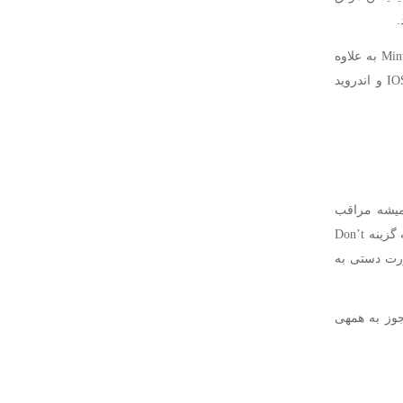
.
برخی از این اپلیکیشن ها عبارتند از Chase , Bank of America , Vanguard , ScottTrade و Mint به علاوه
تعداد زیادی از نهاد های بزرگ مالی دیگر نیز وجود دارد که اپلیکیشن های خود را برای IOS و اندروید
همیشه مراقب
باشید و. فقط روی OK کلیک نکنید .اگر شما همیشه روی چیزی کلیک میکنید ، بهتر است که گزینه Don’t
 صورت دستی به
جوز به همهی