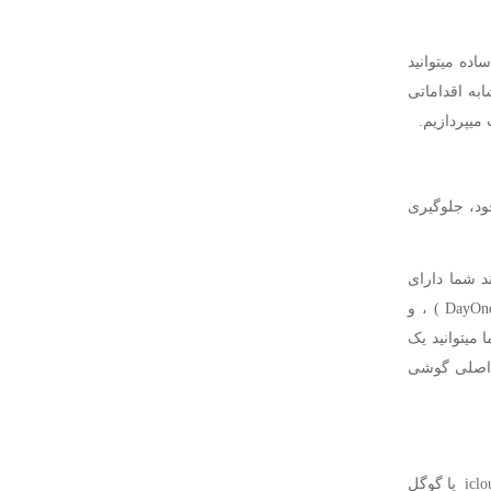
ده میتوانید
ابه اقداماتی
میپردازیم.
خود، جلوگیری
 شما دارای
اطلاعات شخصیتان مانند برنامه های مالی (Mint , bank apps ,…) ، برنامه های ژرنالی( DayOne ) ، و
 باشند.در برخی از این برنامه ها مثل Mint و DayOne ، شما میتوانید یک
ی اصلی گوشی
دومین موردی که اغلب افراد به آن توجه نمیکنند این است که اگر کسی بتواند وارد اکانت icloud یا گوگل