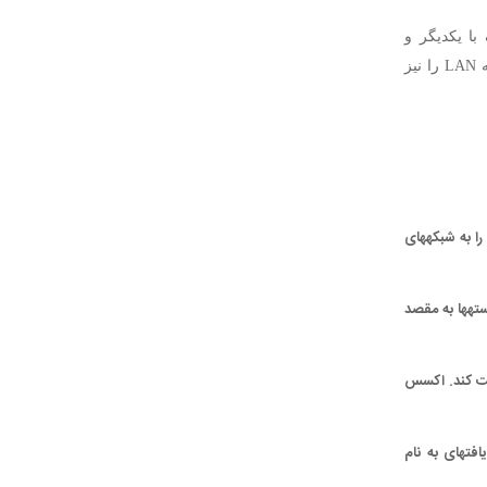
اه‌های مختلف با یکدیگر و
استفاده از اینترنت روی آن ایجاد کرد. روترهای بی‌سیم؛ قابلیت اتصال بی‌سیم به این شبکه LAN را نیز
اکسس پوینت به دستگاه‎های وای‌فای اجازه می‎دهد تا به آن متصل شوند. روتر این اکسس پوینت را به شبکه‎های
اکسس پوینت این توانایی را ندارد تا بسته‎ها را هدایت کند در حالی که روتر این کار را با هدایت بسته‎ها به مقصد
از آنها هدایت کند. اکسس
روترها یک الگوريتم پیچیده را برای مدیریت مسیریابی اجرا می‎کنند که شامل داده‎های ساختار یافته‎ای به نام