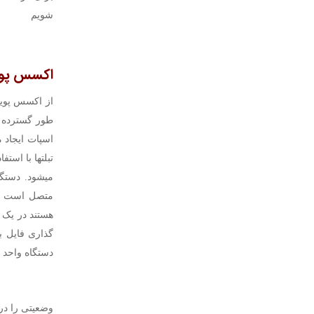
شویم
اکسس پو
هستند در یک ش
دستگاه واحد مج