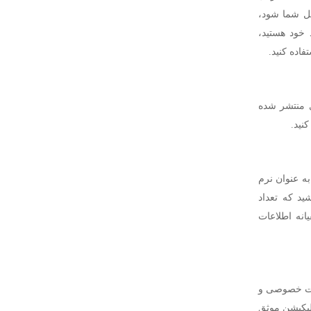
گل شما شود،
 خود هستید،
فاده کنید.
ی منتشر شده
نید.
گل اخیرا 50000 اپلیکیشن را که به عنوان نرم
ید که تعداد
انه اطلاعات
عات خصوصی و
لیکیشن موثق