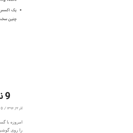
چنین سخت 
9 نکته برای حفظ امنیت گوشی های هوشمند
/
آذر ۲۲, ۱۳۹۶
0 دیدگاه
امروزه با گس
را روی گوشی 