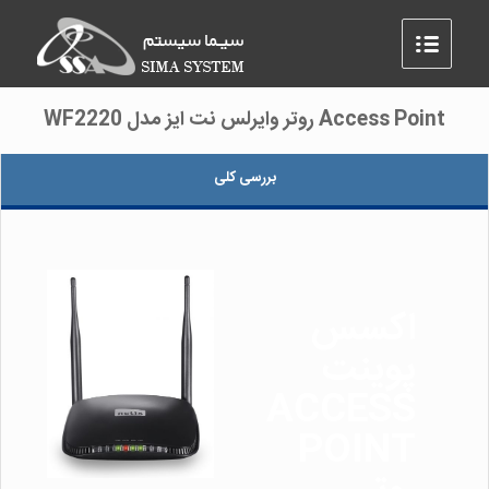
Access Point روتر وایرلس نت ایز مدل WF2220
بررسی کلی
اکسس
پوینت
ACCESS
POINT