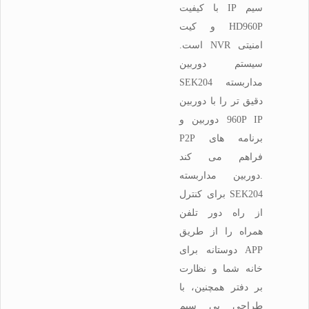
سیم IP با کیفیت
HD960P و کیت
امنیتی NVR است.
سیستم دوربین
مداربسته SEK204
دقیق تر را با دوربین
960P IP دوربین و
برنامه های P2P
فراهم می کند
.دوربین مداربسته
SEK204 برای کنترل
از راه دور تلفن
همراه را از طریق
APP دوستانه برای
خانه شما و نظارت
بر دفتر همچنین، با
طراحی بی سیم