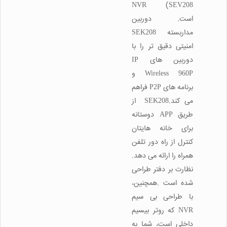
NVR (SEV208
است. دوربین
مداربسته SEK208
امنیتی دقیق تر را با
دوربین های IP
Wireless 960P و
برنامه های P2P فراهم
می کند.SEK208 از
طریق APP دوستانه
برای خانه هایتان
کنترل از راه دور تلفن
همراه را ارائه می دهد.
نظارت بر دفتر طراحی
شده است .همچنین،
با طراحی بی سیم
NVR که روتر بیسیم
داخلی است، شما به