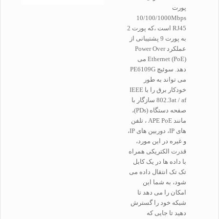
پورت
10/100/1000Mbps
RJ45 است ،که پورت 2
به پورت 9 پشتیبانی از
عملکرد Power Over
Ethernet (PoE) می
دهد. سوئیچ PE6109G
می تواند به طور
خودکار برق را با IEEE
802.3at / af سازگار با
صفحه دستگاه (PDs)،
مانند APE PoE ، تلفن
های IP، دوربین های IP،
و غیره در این مورد،
قدرت الکتریکی همراه
با داده ها در یک کابل
تک تک انتقال داده می
شود، به شما این
امکان را می دهد تا
شبکه خود را گسترش
دهید تا جایی که