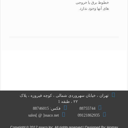
خطوط برق یا خروجی
های آنها وجود ندارد.
امکانات
مشخصات
اپلیکیشن
تهران ، خیابان سهروردی شمالی ، کوچه فیروزه ، پلاک
۲۲ ، طبقه 1
88755744
فکس: 88746015
sales[ @ ]ssaco.net
09121862935
Copyright © 2017 ssaco Inc. All rights reserved | Designed By:
Homay