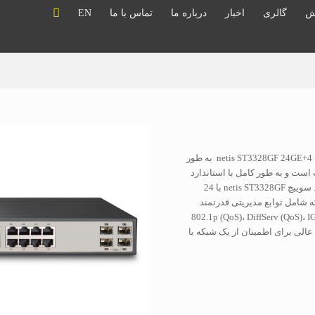
ش
گالری
اخبار
درباره ما
تماس با ما
EN
سوئیچ نت ایز مدل netis ST3328GF 24GE+4 SFP-Port Gigabit Ethernet SNMP Switch به طور
است و به طور کامل با استاندارد
IEEE802.3 / 802.3u / 802.3ab / 802.3z اترنت مطابقت دارد. سوییچ netis ST3328GF با 24
 فراهم می کند که شامل توابع مدیریتی قدرتمند
802.1p (QoS)، DiffServ (QoS)، IG
Agg و بیشتر. این یک راه عالی برای اطمینان از یک شبکه با