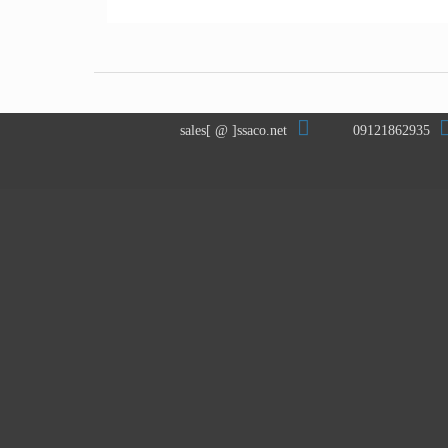
sales[ @ ]ssaco.net
09121862935