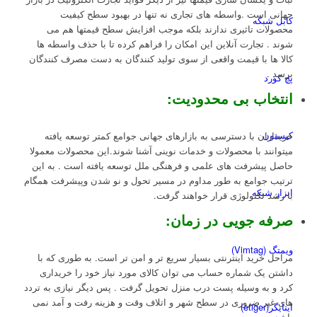
جهانی است .واسطه های تجاری نه تنها در بهبود سطح کیفیت
کابل شبکه
محصولات تاثیری ندارند بلکه موجب افزایش سطح قیمتها هم می
شوند . تجارت آنلاین این امکان را فراهم کرده تا با حذف واسطه ها
کالا ها با قیمت واقعی از سوی تولید کنندگان به دست مصرف کنندگان
برسد .
پچ کورد
انتخاب بی محدودیت
:
کیستون
خریداران با دسترسی به بازارهای جهانی جوامع کمتر توسعه یافته
میتوانند با محصولات و خدمات نوینی آشنا شوند.این محصولات معمولا
حاصل پیشرفت های علمی و فرهنگی ملل توسعه یافته است . به این
ترتیب جوامع به طور مداوم در مسیر تحول و نو شدن وپیشرفت همگام
ابزار شبکه
با رشد تکنولوژی قرار خواهند گرفت.
صرفه جویی در زمان
:
ویمتگ (Vimtag)
مراحل خرید اینترنتی بسیار سریع تر و امن تر است. به طوری که با
داشتن یک شماره حساب می توان کالای مورد نیاز خود را خریداری
کرد و به وسیله پست درب منزل تحویل گرفت . پس دیگر نیازی به تردد
های غیر ضروری در سطح شهر و اتلاف وقت و هزینه رفت و آمد نمی
ایتایگر(etiger)
باشد .