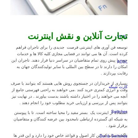
Wireless Access Points
تجارت آنلاین و نقش اینترنت
VDSL
توسعه فن آوری های اینترنتی فرصت جدیدی را برای تاجران فراهم
کرده است. آن ها می توانند در فضایی مجازی کلیه کالا ها و خدمات
خود را پیش روی تمام متقاضیان در سراسر دنیا قرار دهند. تاجران این
ADSL
امکان را دارند تا در سطح بین المللی با سایر تولیدکنندگان جهان به
رقابت بپردازند .
بسیاری از خریداران در جستجوی روش هایی هستند که بتوانند با صرف
کارت شبکه
وقت و انرژی کمتری خرید کنند .می خواهند به راحتی فهرستی جامع از
آنچه می خواهند را در اختیار داشته باشند بدست بیاورند . در نهایت نیز
بتوانند پس از بررسی و ارزیابی خرید مطلوب خود را انجام دهند .
Switches
استفاده از اینترنت یک بستر مفید را محیا ساخته است. تا با پیوستن
به شبکه ای گسترده ارتباطی نامحدود بین عرضه کنندگان و متقاضیان
برقرار شود .
ناگفته نماند که این کار اصول و قواعد خاص خود را دارد و این قدر ها
Dumb Switches