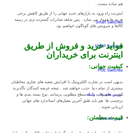
هم ساده نیست .
اینترنت راه ورود به بازارهای جدید جهانی را از طریق کاهش برخی
هزینه ها هموار می سازد . پس شاهد صادرات گسترده تری در زمینه
Smart Switches
کالاها و سرویس های گوناگون خواهیم بود
فواید خرید و فروش از طریق
SNMP Switches
اینترنت برای خریداران
کیفیت جهانی
:
POE Switches
بدیهی است در تجارت الکترونیک با افزایش شعبه های تجاری مخاطبان
بیشتری از تمام دنیا جذب خواهند شد . نتیجه عرضه کنندگان ناگذیرند
کیفیت محصولات را به سطح مطلوبی برسانند .نوع بسته بندی ها و
دوربین های تحت شبکه
برچسب ها هم باید طبق آخرین معیارهای استاندارد های جهانی
ارزیابی شوند .
قیمت مطمئن
:
لنسن (Lansan)
ثبات و یکسان سازی قیمتها نیز از دیگر فواید تجارت الکترونیک در بازار