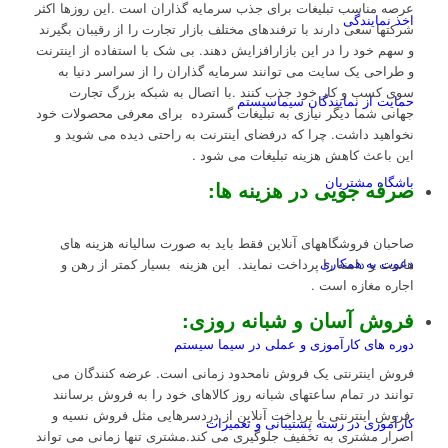
عرصه مناسب تبلیغات برای جذب سرمایه گذاران است .این روزها اکثر
اخذ نمایندگی
شرکتها سعی دارند با ترفندهای مختلف بازار تجارت را از رقیبان بگیرند
و سهم خود را در این بازارافزایش دهند. بی شک با استفاده از اینترنت
و طراحی یک سایت می توانند سرمایه گذاران را از سراسر دنیا به
سوی کسب و کار خود جذب کنند .با اتصال به شبکه بزرگ تجارت
حمایت از نمایندگان سیماسیستم
جهانی شما دیگر نیازی به تبلیغات گسترده برای معرفی محصولات خود
نخواهید داشت. چرا که درفضای اینترنت به راحتی دیده می شوید و
این باعث کاهش هزینه تبلیغات می شود .
باشگاه مشتریان
صرفه جویی در هزینه ها
:
صاحبان فروشگاههای آنلاین فقط باید به صورت سالیانه هزینه های
دعوت به همکاری
هاست و دامنه را پرداخت نمایند. این هزینه بسیار کمتر از رهن و
اجاره مغازه است .
فروش آسان و شبانه روزی
:
دوره های کارآموزی و عملی در سیما سیستم
فروش اینترنتی یک فروش نامحدود زمانی است. عرضه کنندگان می
توانند در تمام ساعتهای شبانه روز کالاهای خود را به فروش برسانند
.فروش اینترنتی با پرداخت آنلاین از دردسرهایی مثل فروش نسیه و
کارآموزی در رسته پشتیبانی و تعمیرات
اصرار مشتری به تخفیف جلوگیری می کند.مشتری تنها زمانی می تواند