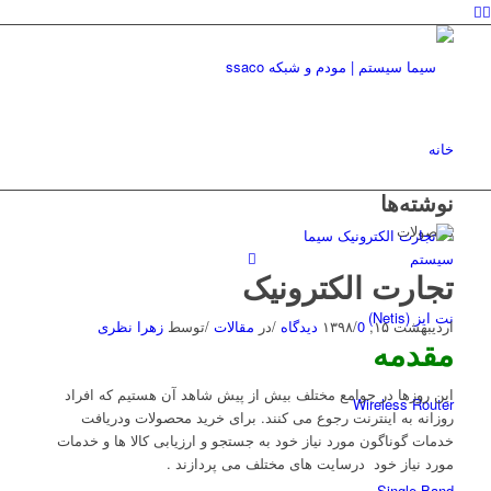
خانه
نوشته‌ها
محصولات
تجارت الکترونیک
نت ایز (Netis)
اردیبهشت ۱۵, ۱۳۹۸
0 دیدگاه
/
/
در
مقالات
/
توسط
زهرا نظری
مقدمه
این روزها در جوامع مختلف بیش از پیش شاهد آن هستیم که افراد
Wireless Router
روزانه به اینترنت رجوع می کنند. برای خرید محصولات ودریافت
خدمات گوناگون مورد نیاز خود به جستجو و ارزیابی کالا ها و خدمات
مورد نیاز خود درسایت های مختلف می پردازند .
Single Band