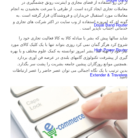
از این رو استفاده از فضای مجازی و اینترنت رونق چشمگیری در
معاملات تجاری ایجاد کرده است. از طرفی با سرعت بخشیدن به انجام
معاملات مورد استقبال خریداران و فروشندگان قرار گرفته است .به
گونه ای که امروزه استفاده از وب سایت در اکثر شرکت های تجاری و
Doual Band Router
خدماتی اجتناب ناپذیر است .
شاید سالها پیش که بشر با مبادله کالا به کالا فعالیت تجاری خود را
شروع کرد هرگز گمان نمی کرد روزی بتواند تنها با یک کلیک کالای مورد
High Power Router
نیاز خود را تهیه کند .بشر امروز توانسته به کمک علوم مختلف و با بهره
گیری از پیشرفت تکنولوژی گامهای بلندی در عرصه فن آوری بردارد
.همچنین موانع روزگاران پیشین جامعه بشریت را پشت سر بگذارد.
بدین ترتیب با یک نگاه اجمالی می توان عصر حاضر را عصر ارتباطات
Extender & Travelers
نامید .
Gaming Router
3G/4G Routers