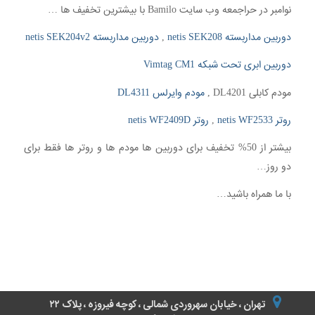
نوامبر در حراجمعه وب سایت Bamilo با بیشترین تخفیف ها …
دوربین مداربسته netis SEK208
,
دوربین مداربسته netis SEK204v2
دوربین ابری تحت شبکه Vimtag CM1
مودم کابلی DL4201 ,
مودم وایرلس DL4311
روتر netis WF2533
,
روتر netis WF2409D
بیشتر از 50% تخفیف برای دوربین ها مودم ها و روتر ها فقط برای
دو روز…
با ما همراه باشید…
تهران ، خیابان سهروردی شمالی ، کوچه فیروزه ، پلاک ۲۲