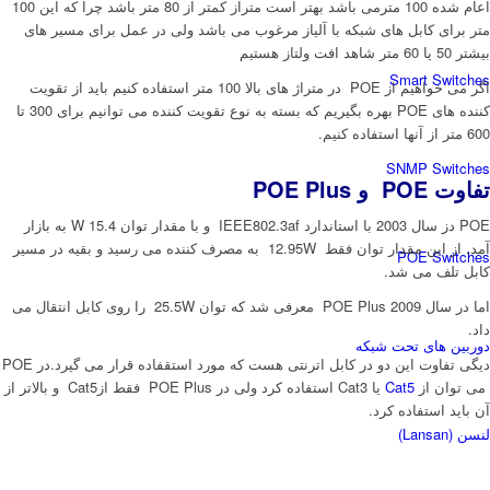
اعام شده 100 مترمی باشد بهتر است متراز کمتر از 80 متر باشد چرا که این 100
متر برای کابل های شبکه با آلیاز مرغوب می باشد ولی در عمل برای مسیر های
بیشتر 50 یا 60 متر شاهد افت ولتاز هستیم
Smart Switches
اگر می خواهیم از POE در متراژ های بالا 100 متر استفاده کنیم باید از تقویت
کننده های POE بهره بگیریم که بسته به نوع تقویت کننده می توانیم برای 300 تا
600 متر از آنها استفاده کنیم.
SNMP Switches
تفاوت POE و POE Plus
POE دز سال 2003 با استاندارد IEEE802.3af و با مقدار توان W 15.4 به بازار
آمد. از این مقدار توان فقط 12.95W به مصرف کننده می رسید و بقیه در مسیر
POE Switches
کابل تلف می شد.
اما در سال 2009 POE Plus معرفی شد که توان 25.5W را روی کابل انتقال می
داد.
دوربین های تحت شبکه
دیگی تفاوت این دو در کابل اترنتی هست که مورد استقفاده قرار می گیرد.در POE
می توان از
Cat5
یا Cat3 استفاده کرد ولی در POE Plus فقط ازCat5 و بالاتر از
آن باید استفاده کرد.
لنسن (Lansan)