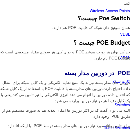
کند.
Wireless Access Points
Poe Switch چیست؟
همان سوئیچ های شبکه که قابلیت POE هم دارند.
VDSL
POE Budget چیست ؟
حداکثر توان هر پورت سوئیچ POE و توان کلی هر سوئیچ مقدار مشخصی است که
ADSL
POE Budget نام دارد.
POE در دوربین مدار بسته
کارت شبکه
دوربین های مدار بسته نیز به یک منبع تغذیه الکتریکی و یک کابل شبکه برای انتقال
داده احتیاج دارند.دوربین های مداربسته با قابلیت POE با استفاده از یک کابل شبکه
که انتقال داده دوربین را انجام می دهد انرژی الکتریکی را نیز تامین می کند.یعنی با
یک کابل دقیقا هر دو نیاز دوربین برآرده می شود
Switches
البته می توان گفت که در اکثر دوربین ها امکان تغذیه هم به صورت مستقیم هم از
طریق POE وجود دارد.
برای تامین ولتاژ مورد نیاز دوربین های مدار بسته توسط POE با اینکه اتاندارد
Dumb Switches