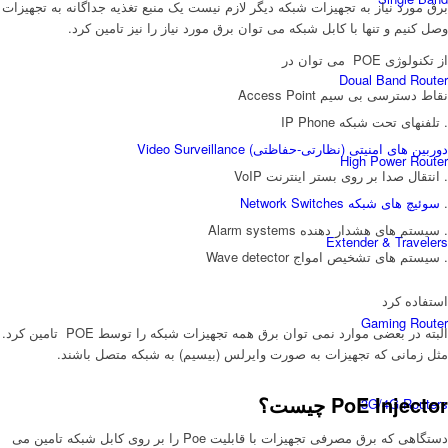
برق مورد نیاز به تجهیزات شبکه دیگر لازم نیست یک منبع تغذیه جداگانه به تجهیزات
وصل کنیم و تنها با کابل شبکه می توان برق مورد نیاز را نیز تامین کرد.
از تکنولوژی POE می توان در
Doual Band Router
نقاط دسترسی بی سیم Access Point
. تلفنهای تحت شبکه IP Phone
دوربین های امنیتی (نظارتی-حفاظتی) Video Surveillance
High Power Router
. انتقال صدا بر روی بستر اینترنت VoIP
.
سوئیچ های شبکه Network Switches
. سیستم های هشدار دهنده Alarm systems
Extender & Travelers
. سیستم های تشخیص امواج Wave detector
استفاده کرد
Gaming Router
البته در بعضی موارد نمی توان برق همه تجهیزات شبکه را توسط POE تامین کرد.
مثل زمانی که تجهیزات به صورت وایرلس (بیسیم) به شبکه متصل باشند.
PoE Injector چیست؟
3G/4G Routers
دستگاهی که برق مصرفی تجهیزات با قابلیت Poe را بر روی کابل شبکه تامین می