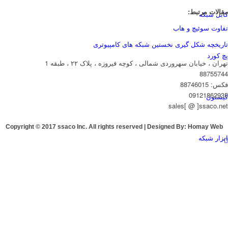
مقالات مرتبط:
کابل شبکه
تفاوت سوئیچ و هاب
تاریخچه شکل گیری نخستین شبکه های کامپیوتری
پچ کورد
تهران ، خیابان سهروردی شمالی ، کوچه فیروزه ، پلاک ۲۲ ، طبقه 1
88755744
فکس: 88746015
09121862935
کیستون
sales[ @ ]ssaco.net
Copyright © 2017 ssaco Inc. All rights reserved | Designed By:
Homay Web
ابزار شبکه
ویمتگ (Vimtag)
ایتایگر(etiger)