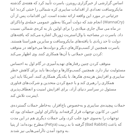
اساس گزارشی از خبرگزاری رویترز، باسرت تأیید کرد که هفته‌ی گذشته
مایکروسافت تعدادی از اقدامات سایبری کره شمالی را خنثی کرده؛ اما
جزئیاتی در مورد این واقعه ارائه نشده است. این اقدامات پس از آن
انجام شد که دولت آمریکا به‌طور عمومی حمله‌ی وانا‌کرای (WannaCry)
در ماه می سال جاری میلادی را برای اولین بار به کره‌‌ی شمالی نسبت
داد. باسرت در مصاحبه با وال‌استریت ژورنال اشاره می‌کند که یافته‌های
دولت تا حد زیادی با یافته‌های مایکروسافت و سایرین هم‌راستا هستند.
باسرت همچنین از کسب‌وکارهای دیگر و دولت‌ها می‌خواهد در متوقف
کردن چنین حملاتی با آن‌ها همکاری کنند. وی اظهار می‌کند:
متوقف کردن چنین رفتارهای تهدیدآمیزی در گام اول به احساس
مسئولیت نیاز دارد. همچنین کسب‌وکارها و دولت‌ها باید برای کاهش خطر
سایبری و افزایش هزینه‌ی هکرها، با یکدیگر همکاری کنند. آمریکا باید این
همکاری را رهبری کند و با جمع کردن متحدین و شرکت‌های فناوری
مسئول در سراسر دنیای آزاد، برای افزایش امنیت و انعطاف‌پذیری
اینترنت تلاش کند.
حملات پیچیده‌ی سایبری و به‌خصوص باج‌افزار، به‌خاطر حملات گسترده‌ی
اخیر، در کانون توجهات قرار گرفته‌اند. واناکرای اولین حمله‌ای بود که
توجهات را به‌سوی خود جلب کرد، ولی حملات دیگری هم در این مدت
مطرح بوده‌اند: از پتیا (Petya) گرفته تا بد‌ ربیت (Bad Rabbit) که باعث
به وجود آمدن ناآرامی‌هایی نیز شدند.