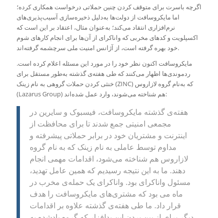
اگرچه باسرت برای متوقف کردن چنین حملاتی درخواست همکاری کرده‌؛
اما مایکروسافت از دولت‌ها به‌دلیل ذخیره‌سازی آسیب‌پذیری‌های
نرم‌افزاری انتقاد می‌کند؛ به‌عنوان مثال، اعتقاد بر این است که
اکسپلویت و کدهای مخربی که واناکرای از آن‌ها برای انجام کارهای شوم
خود بهره گرفته است، از آژانس امنیت ملی سرچشمه گرفته‌اند.
مایکروسافت اکنون نظر خود را در مورد این مسئله اعلام کرده است.
ردموندی‌ها اظهار می‌کنند که طی هفته‌ی گذشته به‌طور مستقل برای
خنثی کردن حملات گروهی به نام زینک (ZINC) که به‌نام گروه لازاروس
(Lazarus Group) هم شناخته می‌شوند، وارد عمل شده‌اند:
هفته‌ی گذشته مایکروسافت، فیسبوک و سایرین در
مجمعی امنیتی جمع شدند تا برای محافظت از
اینترنت و مشتریان خود در برابر حملاتی پیشرفته و
مداوم توسط عاملی به نام زینک که به نام گروه
لازاروس هم شناخته می‌شود، اقدامات مهمی انجام
دهند. ما به این نتیجه رسیدیم که همین عامل تهدید،
مسئول واناکرای بود. واناکرای یک حمله‌ی مخرب در
ماه می بود که مشتری‌های مایکروسافت را هدف
قرار داد. ما طی هفته‌ی گذشته علاوه بر اقدامات
دیگر برای از بین بردن این بدافزار که گروه یادشده به